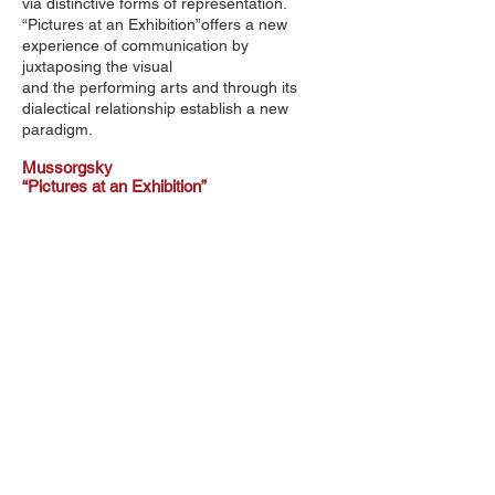
via distinctive forms of representation.
“Pictures at an Exhibition”offers a new
experience of communication by
juxtaposing the visual
and the performing arts and through its
dialectical relationship establish a new
paradigm.
Mussorgsky
“Pictures at an Exhibition”
제1곡[난쟁이: GNOMUS]
제2곡[옛성: VECCHIO CASTELLO ]
제3곡[튈르리: TUILERIES]
제4곡[비드로: BYDLO]
제5곡[먹이를문병아리의발레
: BALLET DES POUSSINS LEURS
COQUES]
제6곡[사무엘골덴베르크와슈무엘레
: SAMUEL GOLDENBERG ET SCHMUYLE]
제7곡[리모쥬: LIMOGES]
제8곡[카타콤베-지하무덤: CATACOMBAE]
제9곡[닭다리위의오두막집
: LA CABANE SUR DES PATTES DE
POULE]
제10곡[키에프의대문